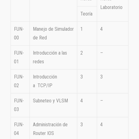
Laboratorio
Teoría
FUN-
Manejo de Simulador
1
4
00
de Red
FUN-
Introducción a las
2
–
01
redes
FUN-
Introducción
3
3
02
a TCP/IP
FUN-
Subneteo y VLSM
4
–
03
FUN-
Administración de
3
4
04
Router IOS