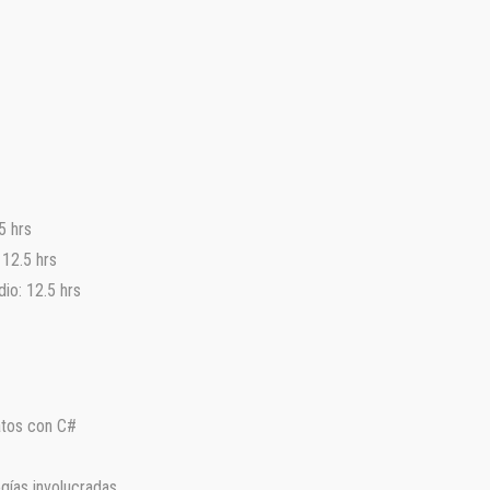
5 hrs
 12.5 hrs
dio: 12.5 hrs
atos con C#
ogías involucradas