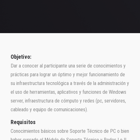
Objetivo:
Dar a conocer al participante una serie de conocimientos y
prácticas para lograr un óptimo y mejor funcionamiento de
su infraestructura tecnológica a través de la administración y
el uso de herramientas, aplicativos y funciones de Windows
server, infraestructura de cómputo y redes (pc, servidores,
cableado y equipo de comunicaciones).
Requisitos
Conocimientos básicos sobre Soporte Técnico de PC o bien
haber cursado el Módulo de Soporte Técnico y Redes I o II.