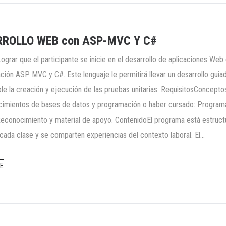
ROLLO WEB con ASP-MVC Y C#
Lograr que el participante se inicie en el desarrollo de aplicaciones We
ión ASP MVC y C#. Este lenguaje le permitirá llevar un desarrollo guia
dole la creación y ejecución de las pruebas unitarias. RequisitosConcep
imientos de bases de datos y programación o haber cursado: Programac
econocimiento y material de apoyo. ContenidoEl programa está estructur
 cada clase y se comparten experiencias del contexto laboral. El…
E