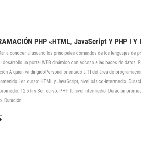
AMACIÓN PHP «HTML, JavaScript Y PHP I Y I
Dar a conocer al usuario los principales comandos de los lenguajes 
 el desarrollo un portal WEB dinámico con acceso a las bases de datos. 
ión A quien va dirigidoPersonal orientado a TI del área de programaci
ontenido 1er. curso: HTML y JavaScript, nivel básico-intermedio. Duraci
promedio: 12.5 hrs 3er. curso: PHP II, nivel intermedio. Duración promed
o. Duración…
E