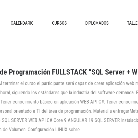
CALENDARIO
CURSOS
DIPLOMADOS
TALL
r de Programación FULLSTACK “SQL Server + W
Al terminar el curso el participante será capaz de crear aplicación web
aboral, siguiendo los estándares que la industria del software demanda
 Tener conocimiento básico en aplicación WEB API C#. Tener conocim
ersonal orientado a TI del área de programación. Material a entregarMate
o SQL SERVER WEB API C# Core 9 ANGULAR 19 SQL SERVER Instalació
ón de Volumen. Configuración LINUX sobre…