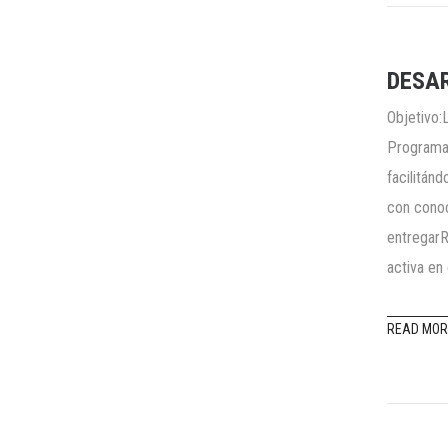
DESAR
Objetivo:
Programac
facilitán
con conoc
entregarR
activa en
READ MOR