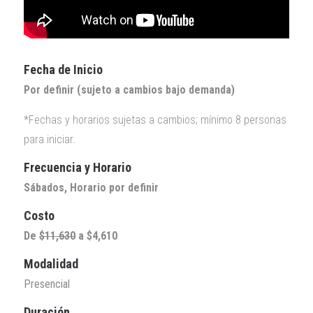
Fecha de Inicio
Por definir (sujeto a cambios bajo demanda)
*Fechas y horarios sujetas a cambios; mínimo 8 personas
para iniciar.
Frecuencia y Horario
Sábados, Horario por definir
Costo
De
$11,630
a $4,610
Modalidad
Presencial
Duración