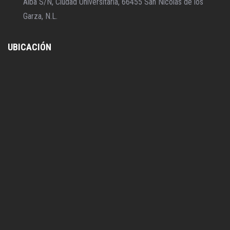
Alba S/N, Ciudad Universitaria, 66455 San Nicolás de los
Garza, N.L.
UBICACIÓN