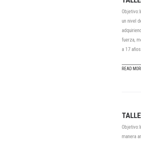
TALLE
Objetivo:
un nivel 
adquirien
fuerza, m
a 17 años
READ MOR
TALLE
Objetivo:
manera am