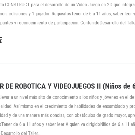
ta CONSTRUCT para el desarrollo de un Video Juego en 2D que integr
ión, colisiones y 1 jugador. RequisitosTener de 6 a 11 años, saber leer y
puntes y reconocimiento de participación. ContenidoDesarrollo del Talle
E
R DE ROBOTICA Y VIDEOJUEGOS II (Niños de 6
Llevar a un nivel más alto de conocimiento a los niños y jóvenes en el d
ealidad. Así mismo en el crecimiento de habilidades de ensamblado y p
vidad y de una manera más concisa, con obstáculos de grado mayor, apre
sTener de 6 a 11 años y saber leer A quien va dirigidoNiños de 6 a 11 añ
Desarrollo del Taller…