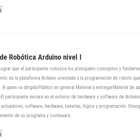
E
 de Robótica Arduino nivel I
Lograr que el participante conozca los principales conceptos y fundame
nto de la plataforma Arduino orientada a la programación de robots que 
. A quien va dirigidoPúblico en general Material a entregarMaterial de a
El participante iniciara en el entorno de hardware y software de Arduin
 actuadores, software, hardware, baterías, lógica y programación. Ensegu
miento de su programa y continuará…
E