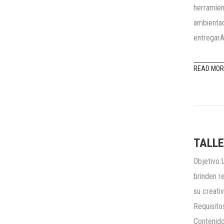
herramien
ambientac
entregarA
READ MOR
TALLE
Objetivo:
brinden r
su creati
Requisito
Contenido