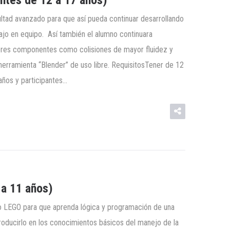
tes de 12 a 17 años)
cultad avanzado para que así pueda continuar desarrollando
ajo en equipo. Así también el alumno continuara
ores componentes como colisiones de mayor fluidez y
 herramienta “Blender” de uso libre. RequisitosTener de 12
 años y participantes…
a 11 años)
co LEGO para que aprenda lógica y programación de una
roducirlo en los conocimientos básicos del manejo de la