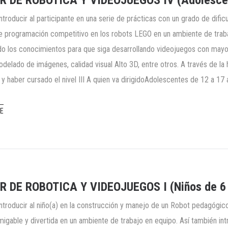
R DE ROBOTICA Y VIDEOJUEGOS IV (Adolescen
Introducir al participante en una serie de prácticas con un grado de difi
de programación competitivo en los robots LEGO en un ambiente de trab
do los conocimientos para que siga desarrollando videojuegos con may
odelado de imágenes, calidad visual Alto 3D, entre otros. A través de la
 y haber cursado el nivel III A quien va dirigidoAdolescentes de 12 a 17
E
R DE ROBOTICA Y VIDEOJUEGOS I (Niños de 6 
Introducir al niño(a) en la construcción y manejo de un Robot pedagógi
igable y divertida en un ambiente de trabajo en equipo. Así también int