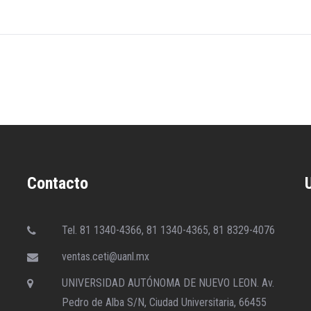
Contacto
Tel. 81 1340-4366, 81 1340-4365, 81 8329-4076
ventas.ceti@uanl.mx
UNIVERSIDAD AUTÓNOMA DE NUEVO LEON. Av.
Pedro de Alba S/N, Ciudad Universitaria, 66455