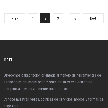
Prev
1
2
3
…
6
Next
CETI
Ofrecemos capacitación orientada al manejo de herramientas de
Tecnologías de Información y renta de salas con equipo de
cómputo a precios altamente competitivos
Conoce nuestras reglas, políticas de servicios, modos y formas de
pago aquí.